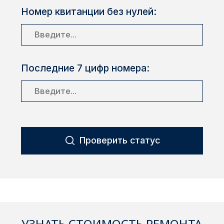
Красноярск
Номер квитанции без нулей:
1 Мая
1 Поселок
Последние 7 цифр номера:
2717 км
2-я Смирновка
3-й Участок
Проверить статус
4-й Участок
52127 городок
УЗНАТЬ СТОИМОСТЬ РЕМОНТА