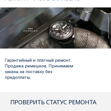
Ижевск
Архангельск
Иркутск
Владивосток
Казань
Гарантийный и платный ремонт.
Продажа ремешков. Принимаем
Волгоград
заказы на поставку без
предоплаты.
Кемерово
Воронеж
ПРОВЕРИТЬ СТАТУС РЕМОНТА
Краснодар