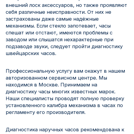
внешний лоск аксессуаров, но также проявляют
Красноярск
себя различные неисправности. От них не
застрахованы даже самые надёжные
1 Мая
механизмы. Если стекло запотевает, часы
спешат или отстают, имеются проблемы с
1 Поселок
заводом или слышатся нехарактерные при
подзаводе звуки, следует пройти диагностику
2717 км
швейцарских часов.
2-я Смирновка
Профессиональную услугу вам окажут в нашем
3-й Участок
авторизованном сервисном центре. Мы
находимся в Москве. Принимаем на
4-й Участок
диагностику часы многих известных марок.
Наши специалисты проводят полную проверку
52127 городок
установленного калибра механизма в часах по
регламенту его производителя.
Диагностика наручных часов рекомендована к