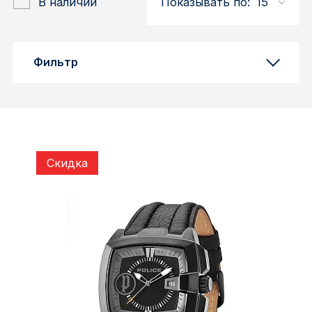
В наличии
Показывать по:
15
Красноярск
1 Мая
Фильтр
1 Поселок
2717 км
2-я Смирновка
Скидка
3-й Участок
4-й Участок
52127 городок