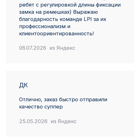
ребят с регулировкой длины фиксации
Красноярск
замка на ремешках) Выражаю
благодарность команде LPI за их
1 Мая
профессионализм и
клиентоориентированность!
1 Поселок
06.07.2026 из Яндекс
2717 км
2-я Смирновка
3-й Участок
ДК
4-й Участок
Отлично, заказ быстро отправили
качество суппер
52127 городок
25.05.2026 из Яндекс