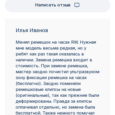
Написать отзыв
Ижевск
Архангельск
Илья Иванов
Иркутск
Менял ремешок на часах RW. Нужная
Владивосток
мне модель весьма редкая, но у
ребят как раз такая оказалась в
Казань
наличии. Замена ремешка входит в
стоимость. При замене ремешка,
Волгоград
мастер заодно почистил ультразвуком
зону фиксации ремешка на часах
(бесплатно). Заодно поменяли
Кемерово
ремешковые клипсы на новые
(оригинальные), так как прежние были
Воронеж
деформированы. Правда за клипсы
оплачивал отдельно, но замена была
Краснодар
бесплатной. Также немного помучал