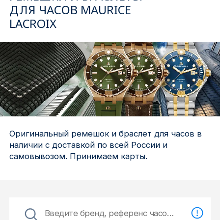
ДЛЯ ЧАСОВ MAURICE
LACROIX
Ижевск
Архангельск
Иркутск
Владивосток
Казань
Оригинальный ремешок и браслет для часов в
Волгоград
наличии с доставкой по всей России и
самовывозом. Принимаем карты.
Кемерово
Воронеж
Краснодар